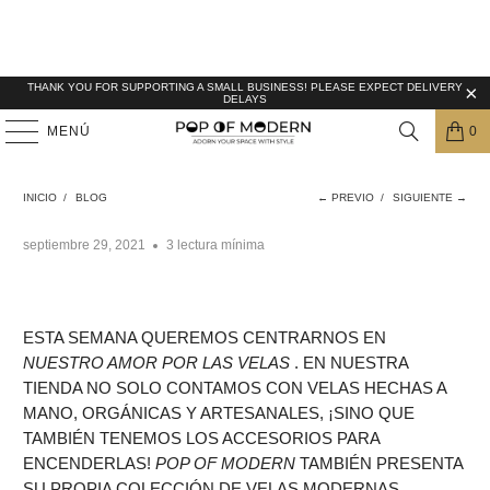
THANK YOU FOR SUPPORTING A SMALL BUSINESS! PLEASE EXPECT DELIVERY
DELAYS
MENÚ
0
¡NOS ENCANTAN LAS VELAS!
INICIO
/
BLOG
← PREVIO
/
SIGUIENTE →
septiembre 29, 2021
3 lectura mínima
ESTA SEMANA QUEREMOS CENTRARNOS EN
NUESTRO AMOR POR LAS VELAS
. EN NUESTRA
TIENDA NO SOLO CONTAMOS CON VELAS HECHAS A
MANO, ORGÁNICAS Y ARTESANALES, ¡SINO QUE
TAMBIÉN TENEMOS LOS ACCESORIOS PARA
ENCENDERLAS!
POP OF MODERN
TAMBIÉN PRESENTA
SU PROPIA COLECCIÓN DE VELAS MODERNAS