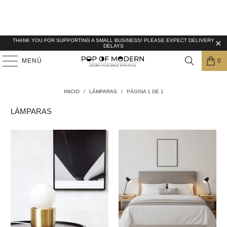
THANK YOU FOR SUPPORTING A SMALL BUSINESS! PLEASE EXPECT DELIVERY
DELAYS
MENÚ
0
INICIO
/
LÁMPARAS
/
PÁGINA 1 DE 1
LÁMPARAS