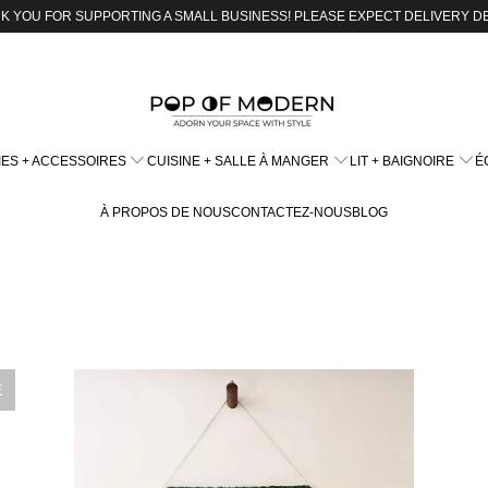
K YOU FOR SUPPORTING A SMALL BUSINESS! PLEASE EXPECT DELIVERY D
ES + ACCESSOIRES
CUISINE + SALLE À MANGER
LIT + BAIGNOIRE
É
À PROPOS DE NOUS
CONTACTEZ-NOUS
BLOG
É